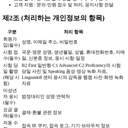
고객 지원 : 문의·민원 접수 및 처리, 공지사항 전달
제2조 (처리하는 개인정보의 항목)
구분
처리 항목
회원가
성명, 이메일 주소, 비밀번호
입(필수)
시험 접
국문·영문 성명, 생년월일, 성별, 휴대전화번호, 이메
수(필수)
일, 신분증 정보, 응시 시험·일정
시험 당
B2 First 일반형·C1 Advanced·C2 Proficiency의 시험
일 촬영
당일 사진 및 Speaking 음성·영상 녹화 자료,
(해당 시
Linguaskill 센터 응시의 감독용 웹캠 사진·화면 녹화
험)
자료
미성년
자 응시
법정대리인 성명·연락처
(필수)
요금 결
결제·환불 관련 정보
제(필수)
자동 수
접속 IP, 쿠키, 접속 로그, 기기·브라우저 정보