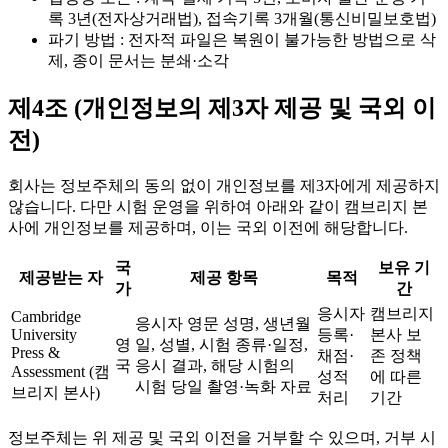
록 3년(전자상거래법), 접속기록 3개월(통신비밀보호법)
파기 방법 : 전자적 파일은 복원이 불가능한 방법으로 삭
제, 종이 문서는 분쇄·소각
제4조 (개인정보의 제3자 제공 및 국외 이
전)
회사는 정보주체의 동의 없이 개인정보를 제3자에게 제공하지
않습니다. 다만 시험 운영을 위하여 아래와 같이 캠브리지 본
사에 개인정보를 제공하며, 이는 국외 이전에 해당합니다.
국
보유 기
제공받는 자
제공 항목
목적
가
간
응시자
캠브리지
Cambridge
응시자 영문 성명, 생년월
University
등록·
본사 보
영
일, 성별, 시험 종류·일정,
Press &
채점·
존 정책
국
응시 결과, 해당 시험의
Assessment (캠
성적
에 따른
시험 당일 촬영·녹화 자료
브리지 본사)
처리
기간
정보주체는 위 제공 및 국외 이전을 거부할 수 있으며, 거부 시