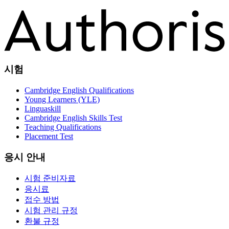
시험
Cambridge English Qualifications
Young Learners (YLE)
Linguaskill
Cambridge English Skills Test
Teaching Qualifications
Placement Test
응시 안내
시험 준비자료
응시료
접수 방법
시험 관리 규정
환불 규정