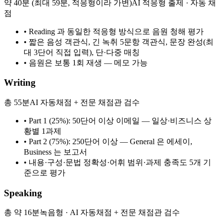
약 40분 (최대 59분, 적응형이라 가변)
AI 적응형 출제 · 자동 채
점
•
Reading 과 동일한 적응형 방식으로 음원 청해 평가
•
짧은 음성 객관식, 긴 녹취 5문항 객관식, 문장 완성(최
대 3단어 직접 입력), 단·다중 매칭
•
음원은 보통 1회 재생 — 메모 가능
Writing
총 55분
AI 자동채점 + 전문 채점관 검수
•
Part 1 (25%): 50단어 이상 이메일 — 일상·비즈니스 상
황별 1과제
•
Part 2 (75%): 250단어 이상 — General 은 에세이,
Business 는 보고서
•
내용·구성·문법 정확성·어휘 범위·과제 충족도 5개 기
준으로 평가
Speaking
총 약 16분
녹음형 · AI 자동채점 + 전문 채점관 검수