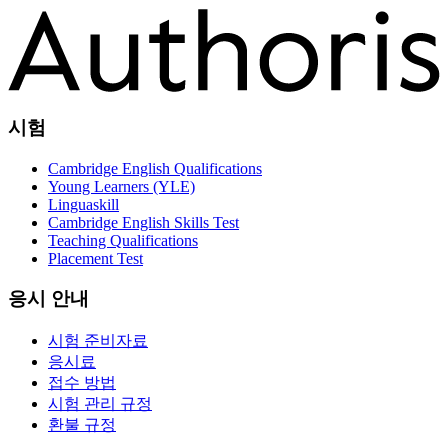
시험
Cambridge English Qualifications
Young Learners (YLE)
Linguaskill
Cambridge English Skills Test
Teaching Qualifications
Placement Test
응시 안내
시험 준비자료
응시료
접수 방법
시험 관리 규정
환불 규정